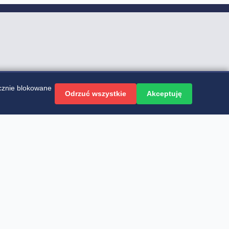
cznie blokowane
Odrzuć wszystkie
Akceptuję
TACJI
Warunki Rekrutacji
Egzaminy
Kontakt