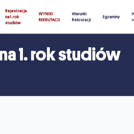
Rejestracja
WYNIKI
Warunki
na 1. rok
Egzaminy
REKRUTACJI
Rekrutacji
r
studiów
na 1. rok studiów