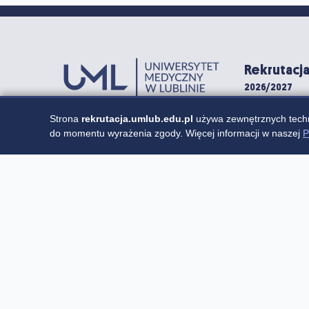
Rekrutacj
2026/2027
Strona
rekrutacja.umlub.edu.pl
używa zewnętrznych techn
do momentu wyrażenia zgody. Więcej informacji w naszej
P
+48 81448 5073 / +48 81448 5079
rekrutacja@umlub.edu.pl
Pokój nr 31-32 (parter), Al. Racławickie 1, (Colle
Aktualności
Oferta
Statystyki rek
Harmo