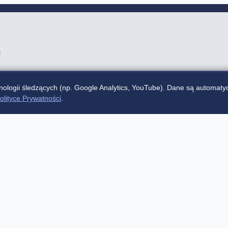
a
ologii śledzących (np. Google Analytics, YouTube). Dane są automaty
olityce Prywatności
.
gium Novum), 20-059 Lublin
rutacyjne
Rejestracja na 1. rok studiów
WYNIKI REKRU
nogram rekrutacji
FAQ
Pozostałe informacje