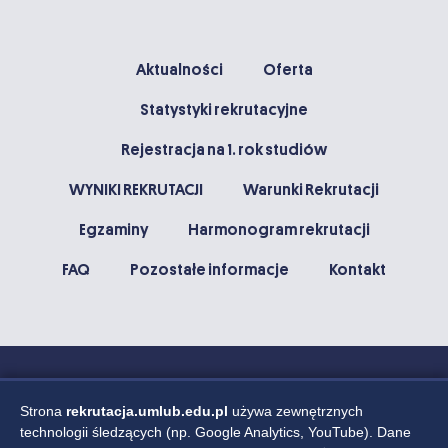
Aktualności
Oferta
Statystyki rekrutacyjne
Rejestracja na 1. rok studiów
WYNIKI REKRUTACJI
Warunki Rekrutacji
Egzaminy
Harmonogram rekrutacji
FAQ
Pozostałe informacje
Kontakt
Strona
rekrutacja.umlub.edu.pl
używa zewnętrznych
technologii śledzących (np. Google Analytics, YouTube). Dane