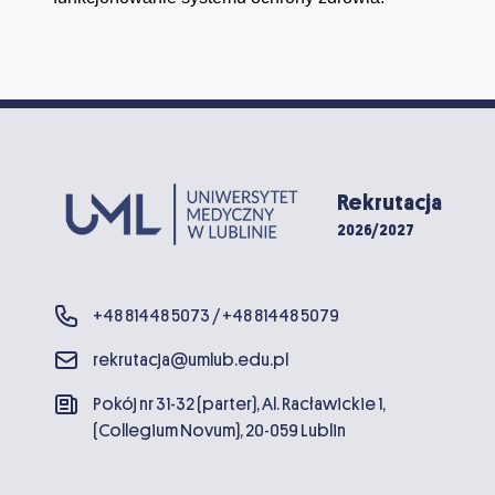
Rekrutacja
2026/2027
+48 81448 5073 / +48 81448 5079
rekrutacja@umlub.edu.pl
Pokój nr 31-32 (parter), Al. Racławickie 1,
(Collegium Novum), 20-059 Lublin